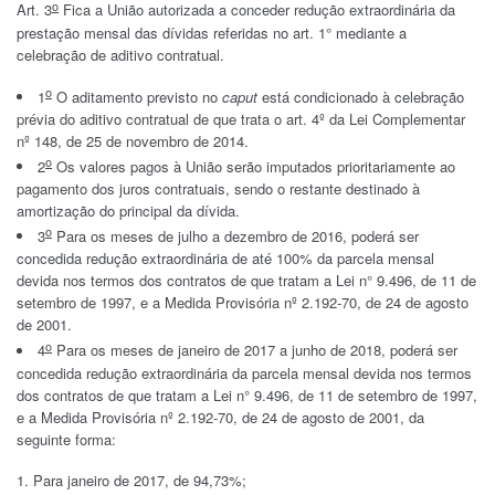
o
Art. 3
Fica a União autorizada a conceder redução extraordinária da
prestação mensal das dívidas referidas no art. 1° mediante a
celebração de aditivo contratual.
o
1
O aditamento previsto no
caput
está condicionado à celebração
prévia do aditivo contratual de que trata o art. 4º da Lei Complementar
nº 148, de 25 de novembro de 2014.
o
2
Os valores pagos à União serão imputados prioritariamente ao
pagamento dos juros contratuais, sendo o restante destinado à
amortização do principal da dívida.
o
3
Para os meses de julho a dezembro de 2016, poderá ser
concedida redução extraordinária de até 100% da parcela mensal
devida nos termos dos contratos de que tratam a Lei n° 9.496, de 11 de
setembro de 1997, e a Medida Provisória nº 2.192-70, de 24 de agosto
de 2001.
o
4
Para os meses de janeiro de 2017 a junho de 2018, poderá ser
concedida redução extraordinária da parcela mensal devida nos termos
dos contratos de que tratam a Lei n° 9.496, de 11 de setembro de 1997,
e a Medida Provisória nº 2.192-70, de 24 de agosto de 2001, da
seguinte forma:
Para janeiro de 2017, de 94,73%;