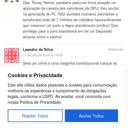
Dep. Roney Nemer, parabéns pela sua firme atuação na
aprovação da carreira dos servidores da DPU! Seu auxílio
na aprovação do PL 7922 auxiliará inúmeros servidores e
beneficiará mais de 7 milhões de cidadãos hipossuficientes
que merecem um justo e digno atendimento jurídico! Que
privilégio para o povo brasiliense em ter um Deputado
atuante como o senhor!
Leandro da Silva
Responder
11 de julho de 2016 às 16:43
Será um crime e uma vergonha constitucional colocar os
auxílios, que são verbas indenizatórias, como despesas de
Cookies e Privacidade
pessoal. Inúmeros julgados dos Tribunais de Contas já
analisaram a temática, inclusive separando-os dos
Este site utiliza dados pessoais e cookies para comunicação,
subsídios por não conter essa natureza. Está no art. 18, §
melhoria da experiência e cumprimento de obrigações
5º, do novo PLP 257/2016. Contamos com sua ajuda para
legais, conforme a LGPD. Ao aceitar, você concorda com
interceder junto ao relator amim para excluir esse parágrafo
nossa Política de Privacidade.
do projeto.
Rejeitar Todos
Aceitar Todos
Deixar um Comentário