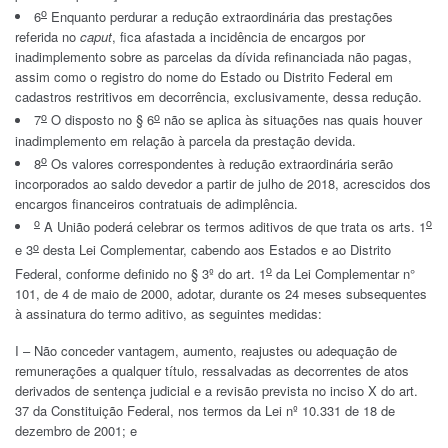
o
6
Enquanto perdurar a redução extraordinária das prestações
referida no
caput
, fica afastada a incidência de encargos por
inadimplemento sobre as parcelas da dívida refinanciada não pagas,
assim como o registro do nome do Estado ou Distrito Federal em
cadastros restritivos em decorrência, exclusivamente, dessa redução.
o
o
7
O disposto no § 6
não se aplica às situações nas quais houver
inadimplemento em relação à parcela da prestação devida.
o
8
Os valores correspondentes à redução extraordinária serão
incorporados ao saldo devedor a partir de julho de 2018, acrescidos dos
encargos financeiros contratuais de adimplência.
o
o
A União poderá celebrar os termos aditivos de que trata os arts. 1
o
e 3
desta Lei Complementar, cabendo aos Estados e ao Distrito
o
Federal, conforme definido no § 3º do art. 1
da Lei Complementar n°
101, de 4 de maio de 2000, adotar, durante os 24 meses subsequentes
à assinatura do termo aditivo, as seguintes medidas:
I – Não conceder vantagem, aumento, reajustes ou adequação de
remunerações a qualquer título, ressalvadas as decorrentes de atos
derivados de sentença judicial e a revisão prevista no inciso X do art.
37 da Constituição Federal, nos termos da Lei nº 10.331 de 18 de
dezembro de 2001; e