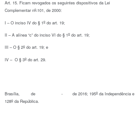
Art. 15. Ficam revogados os seguintes dispositivos da Lei
o
Complementar n
101, de 2000:
o
I – O inciso IV do § 1
do art. 19;
o
II – A alínea “c” do inciso VI do § 1
do art. 19;
o
III – O § 2
do art. 19; e
o
IV – O § 3
do art. 29.
o
Brasília, de
de 2016; 195
da Independência e
o
128
da República.