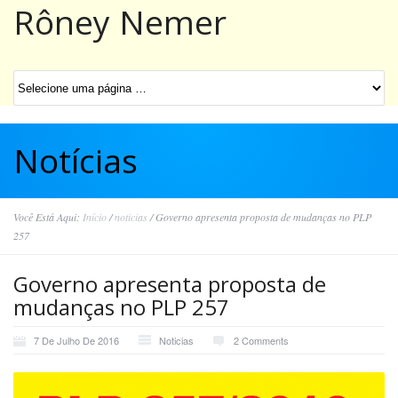
Rôney Nemer
Notícias
Você Está Aqui:
Início
/
noticias
/
Governo apresenta proposta de mudanças no PLP
257
Governo apresenta proposta de
mudanças no PLP 257
7 De Julho De 2016
Noticias
2 Comments