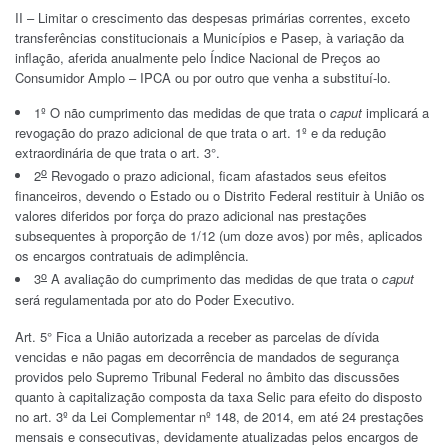
II – Limitar o crescimento das despesas primárias correntes, exceto
transferências constitucionais a Municípios e Pasep, à variação da
inflação, aferida anualmente pelo Índice Nacional de Preços ao
Consumidor Amplo – IPCA ou por outro que venha a substituí-lo.
1º O não cumprimento das medidas de que trata o
caput
implicará a
revogação do prazo adicional de que trata o art. 1º e da redução
extraordinária de que trata o art. 3°.
o
2
Revogado o prazo adicional, ficam afastados seus efeitos
financeiros, devendo o Estado ou o Distrito Federal restituir à União os
valores diferidos por força do prazo adicional nas prestações
subsequentes à proporção de 1/12 (um doze avos) por mês, aplicados
os encargos contratuais de adimplência.
o
3
A avaliação do cumprimento das medidas de que trata o
caput
será regulamentada por ato do Poder Executivo.
Art. 5° Fica a União autorizada a receber as parcelas de dívida
vencidas e não pagas em decorrência de mandados de segurança
providos pelo Supremo Tribunal Federal no âmbito das discussões
quanto à capitalização composta da taxa Selic para efeito do disposto
no art. 3º da Lei Complementar nº 148, de 2014, em até 24 prestações
mensais e consecutivas, devidamente atualizadas pelos encargos de