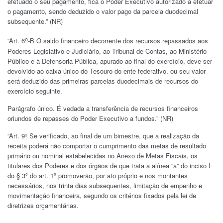
efetuado o seu pagamento, fica o Poder Executivo autorizado a efetuar
o pagamento, sendo deduzido o valor pago da parcela duodecimal
subsequente.” (NR)
o
“Art. 6
-B O saldo financeiro decorrente dos recursos repassados aos
Poderes Legislativo e Judiciário, ao Tribunal de Contas, ao Ministério
Público e à Defensoria Pública, apurado ao final do exercício, deve ser
devolvido ao caixa único do Tesouro do ente federativo, ou seu valor
será deduzido das primeiras parcelas duodecimais de recursos do
exercício seguinte.
Parágrafo único. É vedada a transferência de recursos financeiros
oriundos de repasses do Poder Executivo a fundos.” (NR)
“Art. 9
°
Se verificado, ao final de um bimestre, que a realização da
receita poderá não comportar o cumprimento das metas de resultado
primário ou nominal estabelecidas no Anexo de Metas Fiscais, os
titulares dos Poderes e dos órgãos de que trata a alínea “a” do inciso I
do § 3º do art. 1º promoverão, por ato próprio e nos montantes
necessários, nos trinta dias subsequentes, limitação de empenho e
movimentação financeira, segundo os critérios fixados pela lei de
diretrizes orçamentárias.
………………………………………………………………………………………