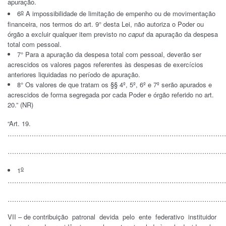
apuração.
o
6
A impossibilidade de limitação de empenho ou de movimentação
financeira, nos termos do art. 9° desta Lei, não autoriza o Poder ou
órgão a excluir qualquer item previsto no
caput
da apuração da despesa
total com pessoal.
7° Para a apuração da despesa total com pessoal, deverão ser
acrescidos os valores pagos referentes às despesas de exercícios
anteriores liquidadas no período de apuração.
8° Os valores de que tratam os §§ 4º, 5º, 6º e 7º serão apurados e
acrescidos de forma segregada por cada Poder e órgão referido no art.
20.” (NR)
“Art. 19.
…………………………………………………………………………………………
………………………………………………………………………………………
o
1
…………………………………………………………………………………………
………………………………………………………………………………………
VII – de contribuição patronal devida pelo ente federativo instituidor