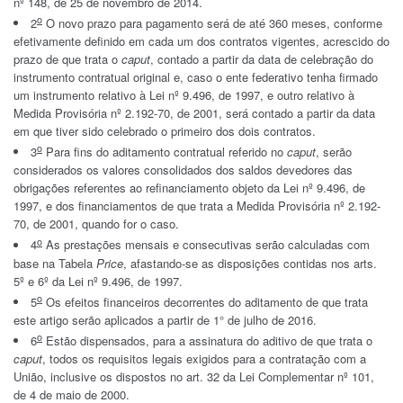
nº 148, de 25 de novembro de 2014.
o
2
O novo prazo para pagamento será de até 360 meses, conforme
efetivamente definido em cada um dos contratos vigentes, acrescido do
prazo de que trata o
caput
, contado a partir da data de celebração do
instrumento contratual original e, caso o ente federativo tenha firmado
um instrumento relativo à Lei nº 9.496, de 1997, e outro relativo à
Medida Provisória nº 2.192-70, de 2001, será contado a partir da data
em que tiver sido celebrado o primeiro dos dois contratos.
o
3
Para fins do aditamento contratual referido no
caput
, serão
considerados os valores consolidados dos saldos devedores das
obrigações referentes ao refinanciamento objeto da Lei nº 9.496, de
1997, e dos financiamentos de que trata a Medida Provisória nº 2.192-
70, de 2001, quando for o caso.
o
4
As prestações mensais e consecutivas serão calculadas com
base na Tabela
Price
, afastando-se as disposições contidas nos arts.
5º e 6º da Lei nº 9.496, de 1997.
o
5
Os efeitos financeiros decorrentes do aditamento de que trata
este artigo serão aplicados a partir de 1° de julho de 2016.
o
6
Estão dispensados, para a assinatura do aditivo de que trata o
caput
, todos os requisitos legais exigidos para a contratação com a
União, inclusive os dispostos no art. 32 da Lei Complementar nº 101,
de 4 de maio de 2000.