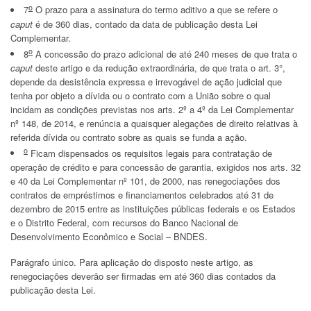
o
7
O prazo para a assinatura do termo aditivo a que se refere o
caput
é de 360 dias, contado da data de publicação desta Lei
Complementar.
o
8
A concessão do prazo adicional de até 240 meses de que trata o
caput
deste artigo e da redução extraordinária, de que trata o art. 3°,
depende da desistência expressa e irrevogável de ação judicial que
tenha por objeto a dívida ou o contrato com a União sobre o qual
incidam as condições previstas nos arts. 2º a 4º da Lei Complementar
nº 148, de 2014, e renúncia a quaisquer alegações de direito relativas à
referida dívida ou contrato sobre as quais se funda a ação.
o
Ficam dispensados os requisitos legais para contratação de
operação de crédito e para concessão de garantia, exigidos nos arts. 32
e 40 da Lei Complementar nº 101, de 2000, nas renegociações dos
contratos de empréstimos e financiamentos celebrados até 31 de
dezembro de 2015 entre as instituições públicas federais e os Estados
e o Distrito Federal, com recursos do Banco Nacional de
Desenvolvimento Econômico e Social – BNDES.
Parágrafo único. Para aplicação do disposto neste artigo, as
renegociações deverão ser firmadas em até 360 dias contados da
publicação desta Lei.