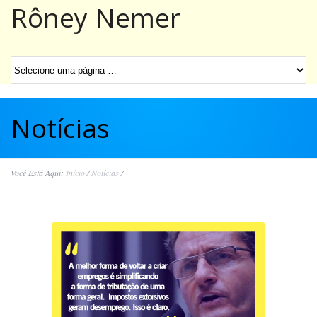
Rôney Nemer
Notícias
Você Está Aqui:
Início
/
Notícias
/