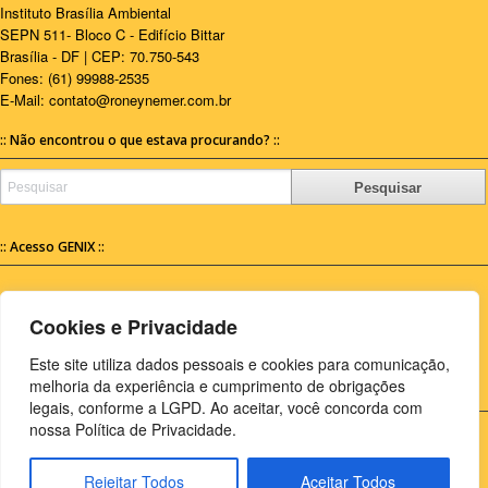
Instituto Brasília Ambiental
SEPN 511- Bloco C - Edifício Bittar
Brasília - DF | CEP: 70.750-543
Fones: (61) 99988-2535
E-Mail:
contato@roneynemer.com.br
:: Não encontrou o que estava procurando? ::
Pesquisar
:: Acesso GENIX ::
Para acessar o GENIX
[ Clique Aqui ]
.
Cookies e Privacidade
Este site utiliza dados pessoais e cookies para comunicação,
Copyright © 2012-2023 — Todos os direitos reservados.
melhoria da experiência e cumprimento de obrigações
legais, conforme a LGPD. Ao aceitar, você concorda com
nossa Política de Privacidade.
Início
Notícias
Minha história
Realizações
Cidades
Propostas
PRIVACIDADE
Rejeitar Todos
Aceitar Todos