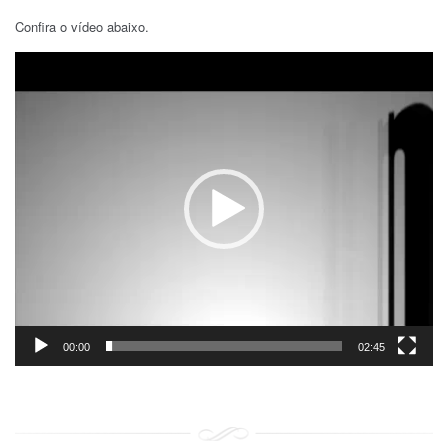
Confira o vídeo abaixo.
Tocador
de
vídeo
00:00
02:45