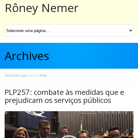
Rôney Nemer
Archives
Você Está Aqui:
Início
/
Nota
PLP257: combate às medidas que e
prejudicam os serviços públicos
Tocador
de
vídeo