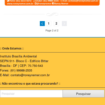
1
2
Page 2 of 2
:: Onde Estamos ::
Instituto Brasília Ambiental
SEPN 511- Bloco C - Edifício Bittar
Brasília - DF | CEP: 70.750-543
Fones: (61) 99988-2535
E-Mail:
contato@roneynemer.com.br
:: Não encontrou o que estava procurando? ::
Pesquisar