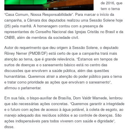
de 2016, que
tem o tema
“Casa Comum, Nossa Responsabilidade”. Para marcar o início da
campanha, a Câmara dos deputados realizou uma Sessão Solene hoje
(25) pela manhã. A homenagem contou com a presença de
representantes do Conselho Nacional das Igrejas Cristãs no Brasil e da
CNBB, além de membros da sociedade civil.
Autor do requerimento que deu origem à Sessão Solene, o deputado
Rôney Nemer (PMDB/DF) está certo de que a campanha trará mais
atenção ao tema, que é grande relevância. “Estamos em tempos de
surtos de doenças e o saneamento básico está no centro das
discussões que envolvem a saúde pública, além das questões
humanitárias. Queremos atrair a atenção do poder público para o tema
e tratar como prioridade as ações que envolvam o saneamento”,
afirmou o parlamentar.
Em sua fala, o bispo-auxiliar de Brasília, Dom Valdir Mamede, lembrou
que são necessárias ações concretas. “Queremos garantir a integridade
e o futuro com ações de acesso à água potável, à coleta de esgoto, ao
manejo adequado dos resíduos sólidos e ao controle de doenças. São
ações indispensáveis para todos viverem com saúde e dignidade”,
disse.