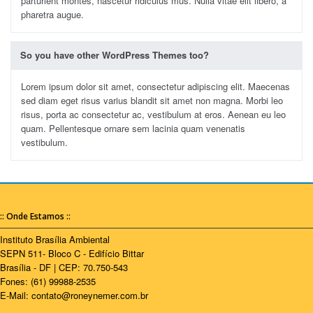
parturient montes, nascetur ridiculus mus. Nulla vitae elit libero, a
pharetra augue.
So you have other WordPress Themes too?
Lorem ipsum dolor sit amet, consectetur adipiscing elit. Maecenas
sed diam eget risus varius blandit sit amet non magna. Morbi leo
risus, porta ac consectetur ac, vestibulum at eros. Aenean eu leo
quam. Pellentesque ornare sem lacinia quam venenatis
vestibulum.
:: Onde Estamos ::
Instituto Brasília Ambiental
SEPN 511- Bloco C - Edifício Bittar
Brasília - DF | CEP: 70.750-543
Fones: (61) 99988-2535
E-Mail:
contato@roneynemer.com.br