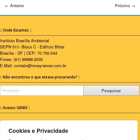
←
Anterior
Próximo
→
:: Onde Estamos ::
Instituto Brasília Ambiental
SEPN 511- Bloco C - Edifício Bittar
Brasília - DF | CEP: 70.750-543
Fones: (61) 99988-2535
E-Mail:
contato@roneynemer.com.br
:: Não encontrou o que estava procurando? ::
Pesquisar
:: Acesso GENIX ::
Para acessar o GENIX
[ Clique Aqui ]
.
Cookies e Privacidade